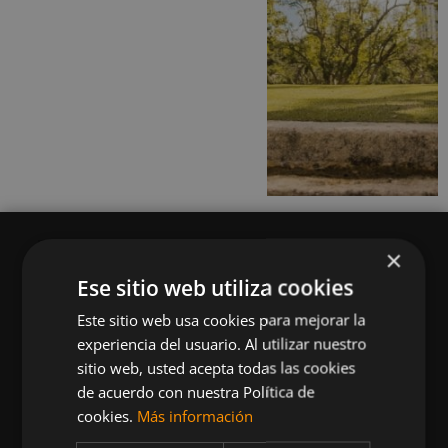
×
Ese sitio web utiliza cookies
Este sitio web usa cookies para mejorar la
Queremos mantenerte al día en temas de
experiencia del usuario. Al utilizar nuestro
deportes, fitness, nutrición, salud, recetas
sitio web, usted acepta todas las cookies
saludables y tecnología aplicada al deporte y la
de acuerdo con nuestra Política de
vida sana.
cookies.
Más información