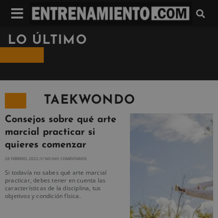
LO ÚLTIMO
TAEKWONDO
Consejos sobre qué arte
marcial practicar si
quieres comenzar
28 FEBRERO, 2022
NO HAY COMENTARIOS
Si todavía no sabes qué arte marcial
practicar, debes tener en cuenta las
características de la disciplina, tus
objetivos y condición física.