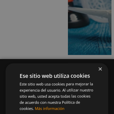
×
Ese sitio web utiliza cookies
Este sitio web usa cookies para mejorar la
Queremos mantenerte al día en temas de
experiencia del usuario. Al utilizar nuestro
deportes, fitness, nutrición, salud, recetas
sitio web, usted acepta todas las cookies
saludables y tecnología aplicada al deporte y la
de acuerdo con nuestra Política de
vida sana.
cookies.
Más información