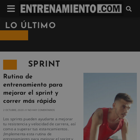
LO ÚLTIMO
SPRINT
Rutina de
entrenamiento para
mejorar el sprint y
correr más rápido
2 OCTUBRE, 2020
NO HAY COMENTARIOS
Los sprints pueden ayudarte a mejorar
tu resistencia y velocidad de carrera, así
como a superar tus estancamientos.
¡Implementa esta rutina de
entrenamiento para mejorar el sprint y