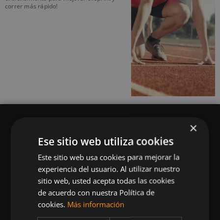
correr más rápido!
×
Ese sitio web utiliza cookies
Este sitio web usa cookies para mejorar la
Queremos mantenerte al día en temas de
experiencia del usuario. Al utilizar nuestro
deportes, fitness, nutrición, salud, recetas
sitio web, usted acepta todas las cookies
saludables y tecnología aplicada al deporte y la
de acuerdo con nuestra Política de
vida sana.
cookies.
Más información