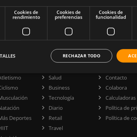
oponerte
lir con
Cookies de
Cookies de
Cookies de
rendimiento
preferencias
funcionalidad
TALLES
RECHAZAR TODO
ACE
TEGORÍAS
INFORMACI
Atletismo
Salud
Contacto
Ciclismo
Business
Colabora
Musculación
Tecnología
Calculadoras
Natación
Diario
Política de p
Más Deportes
Retail
Política de c
HIIT
Travel