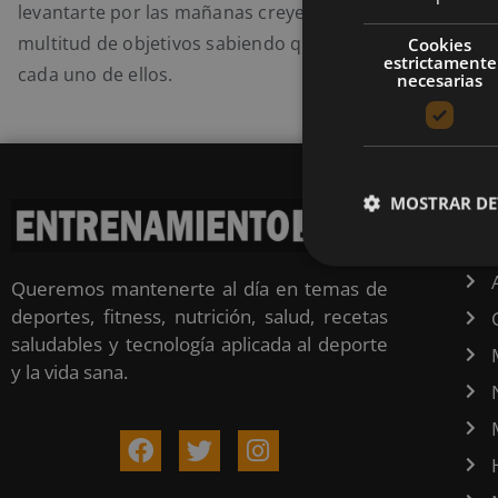
levantarte por las mañanas creyendo en ti mismo y pr
multitud de objetivos sabiendo que eres capaz de cump
Cookies
estrictamente
cada uno de ellos.
necesarias
MOSTRAR DE
CA
Queremos mantenerte al día en temas de
deportes, fitness, nutrición, salud, recetas
saludables y tecnología aplicada al deporte
y la vida sana.