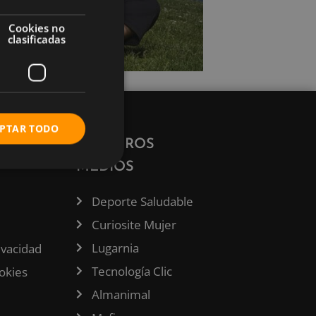
Cookies no
clasificadas
PTAR TODO
ÓN
NUESTROS
MEDIOS
Deporte Saludable
Curiosite Mujer
Lugarnia
rivacidad
Tecnología Clic
ookies
Almanimal