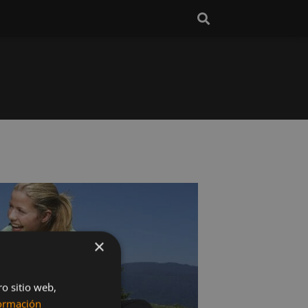
×
ro sitio web,
ormación