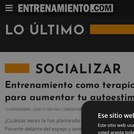
LO ÚLTIMO
SOCIALIZAR
Entrenamiento como terapi
para aumentar tu autoesti
10 NOVIEMBRE, 2020
NO HAY COMENTARIOS
Ese sitio we
¿Cuántas veces te has planteado aumentar tu autoesti
Este sitio web usa
Ponerte delante del espejo y sentirte orgulloso de lo qu
usted acepta toda