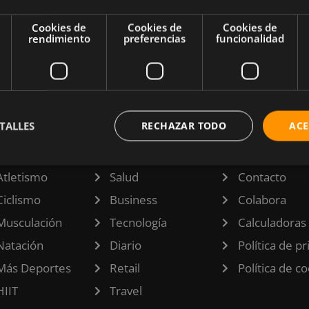
amiento
Cookies de
Cookies de
Cookies de
llas de
rendimiento
preferencias
funcionalidad
TALLES
RECHAZAR TODO
ACE
TEGORÍAS
INFORMACI
Atletismo
Salud
Contacto
Ciclismo
Business
Colabora
Musculación
Tecnología
Calculadoras
Natación
Diario
Política de p
Más Deportes
Retail
Política de c
HIIT
Travel