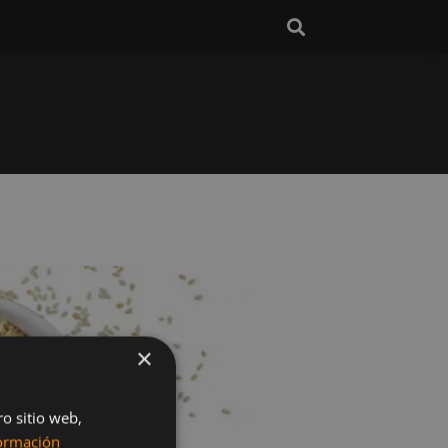
×
ro sitio web,
ormación