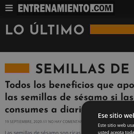
LO ÚLTIMO
SEMILLAS DE
Todos los beneficios que ap
las semillas de sésamo si las
consumes a diario
Ese sitio we
19 SEPTIEMBRE, 2020
NO HAY COMENTARIOS
Este sitio web usa
usted acepta toda
Las semillas de sésamo son ricas en ácidos grasos, vita