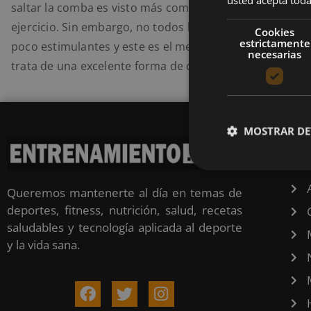
saltar la comba es visto más como un juego que como 
ejercicio. Sin embargo, no todos los ejercicios tienen qu
Cookies
estrictamente
poco estimulantes y este es el mejor ejemplo de ello, ya
necesarias
trata de una excelente forma de quemar calorías.
MOSTRAR DE
CA
Queremos mantenerte al día en temas de
deportes, fitness, nutrición, salud, recetas
saludables y tecnología aplicada al deporte
y la vida sana.