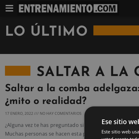
LO ÚLTIMO
SALTAR A LA
Saltar a la comba adelgaza
¿mito o realidad?
17 ENERO, 2022
NO HAY COMENTARIOS
Ese sitio we
¿Alguna vez te has preguntado si saltar a la comba adel
Este sitio web usa
Muchas personas se hacen esta pregunta, pues en la in
usted acepta toda