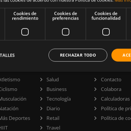
un
e ser
Cookies de
Cookies de
Cookies de
rendimiento
preferencias
funcionalidad
 que sí se
TALLES
RECHAZAR TODO
ACE
TEGORÍAS
INFORMACI
Atletismo
Salud
Contacto
Ciclismo
Business
Colabora
Musculación
Tecnología
Calculadoras
Natación
Diario
Política de p
Más Deportes
Retail
Política de c
HIIT
Travel