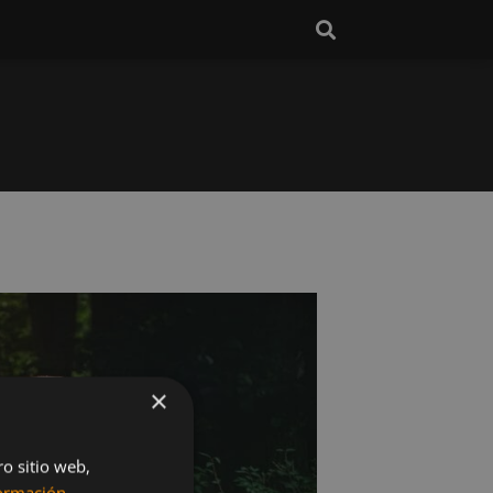
×
ro sitio web,
ormación