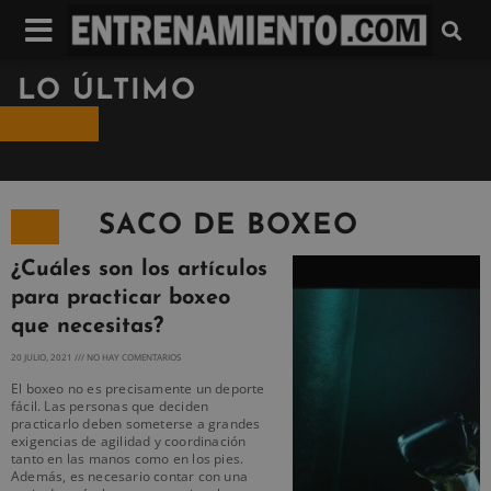
LO ÚLTIMO
SACO DE BOXEO
¿Cuáles son los artículos
para practicar boxeo
que necesitas?
20 JULIO, 2021
NO HAY COMENTARIOS
El boxeo no es precisamente un deporte
fácil. Las personas que deciden
practicarlo deben someterse a grandes
exigencias de agilidad y coordinación
tanto en las manos como en los pies.
Además, es necesario contar con una