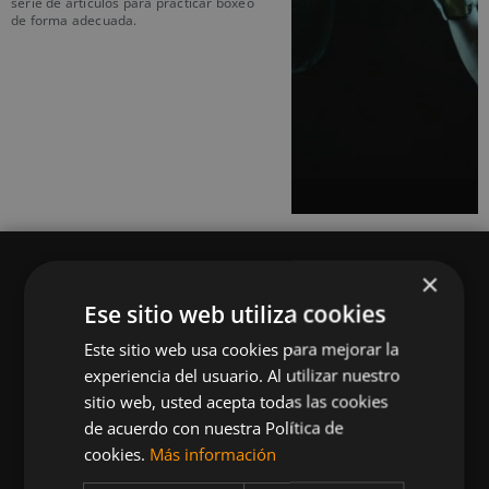
serie de artículos para practicar boxeo
de forma adecuada.
×
Ese sitio web utiliza cookies
Este sitio web usa cookies para mejorar la
Queremos mantenerte al día en temas de
experiencia del usuario. Al utilizar nuestro
deportes, fitness, nutrición, salud, recetas
sitio web, usted acepta todas las cookies
saludables y tecnología aplicada al deporte y la
de acuerdo con nuestra Política de
vida sana.
cookies.
Más información