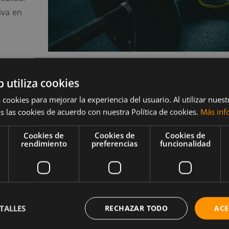
iva en
e una
b utiliza cookies
ull
 cookies para mejorar la experiencia del usuario. Al utilizar nuest
s las cookies de acuerdo con nuestra Política de cookies.
Más inf
Cookies de
Cookies de
Cookies de
rendimiento
preferencias
funcionalidad
a.
siempre
gir si
to tiempo
TALLES
RECHAZAR TODO
ACE
Por ello