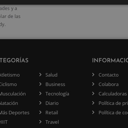
in de que
ades y a
lar de las
dy.
TEGORÍAS
INFORMACI
Atletismo
Salud
Contacto
Ciclismo
Business
Colabora
Musculación
Tecnología
Calculadoras
Natación
Diario
Política de p
Más Deportes
Retail
Política de c
HIIT
Travel