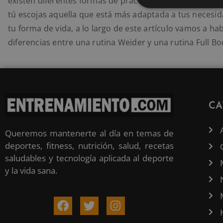
existen diferentes formas de practicar deporte. Con el f
tú escojas aquella que está más adaptada a tus necesid
tu forma de vida, a lo largo de este artículo vamos a hab
diferencias entre una rutina Weider y una rutina Full Bo
CA
Queremos mantenerte al día en temas de
deportes, fitness, nutrición, salud, recetas
saludables y tecnología aplicada al deporte
y la vida sana.