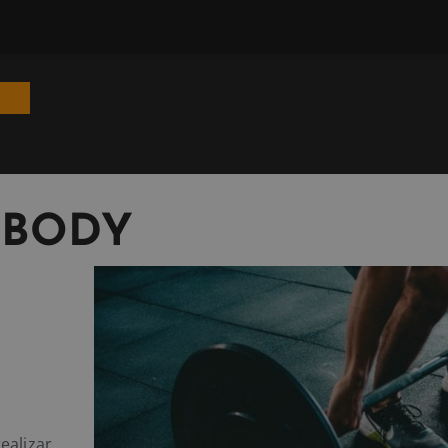
 BODY
ealizar