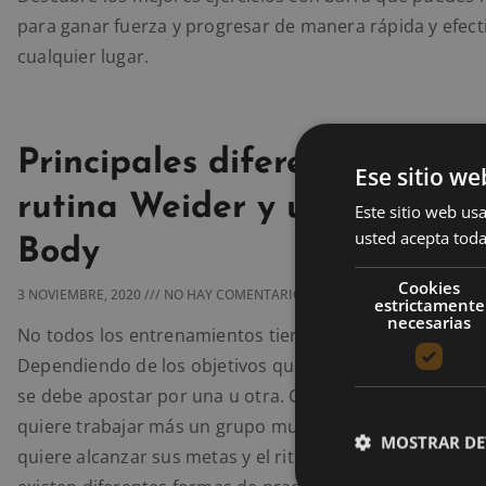
para ganar fuerza y progresar de manera rápida y efect
cualquier lugar.
Principales diferencias entr
Ese sitio we
rutina Weider y una rutina F
Este sitio web usa
usted acepta toda
Body
Cookies
3 NOVIEMBRE, 2020
NO HAY COMENTARIOS
estrictamente
necesarias
No todos los entrenamientos tienen la misma estructur
Dependiendo de los objetivos que queramos obtener, 
se debe apostar por una u otra. Cada persona puede ele
quiere trabajar más un grupo muscular u otro, en cuán
MOSTRAR DE
quiere alcanzar sus metas y el ritmo que quiere seguir. 