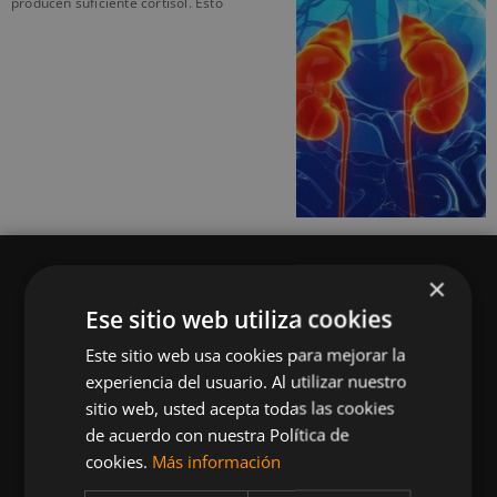
producen suficiente cortisol. Esto
×
Ese sitio web utiliza cookies
Este sitio web usa cookies para mejorar la
Queremos mantenerte al día en temas de
experiencia del usuario. Al utilizar nuestro
deportes, fitness, nutrición, salud, recetas
sitio web, usted acepta todas las cookies
saludables y tecnología aplicada al deporte y la
de acuerdo con nuestra Política de
vida sana.
cookies.
Más información