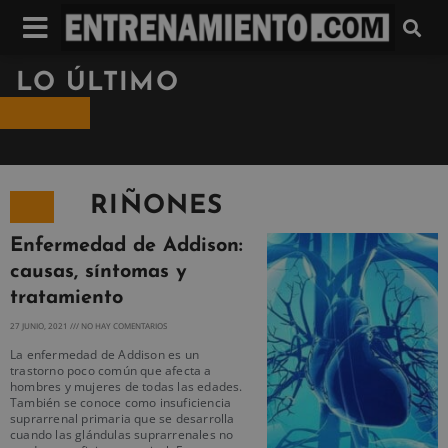
LO ÚLTIMO
RIÑONES
Enfermedad de Addison:
causas, síntomas y
tratamiento
27 JUNIO, 2021
NO HAY COMENTARIOS
La enfermedad de Addison es un
trastorno poco común que afecta a
hombres y mujeres de todas las edades.
También se conoce como insuficiencia
suprarrenal primaria que se desarrolla
cuando las glándulas suprarrenales no