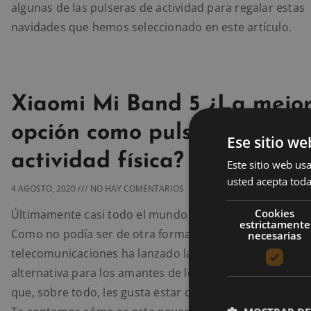
algunas de las pulseras de actividad para regalar estas
navidades que hemos seleccionado en este artículo.
Xiaomi Mi Band 5 ¿La mejo
opción como pulsera de
Ese sitio we
actividad física?
Este sitio web usa
usted acepta toda
4 AGOSTO, 2020
NO HAY COMENTARIOS
Cookies
Últimamente casi todo el mundo tiene una pulsera de ac
estrictamente
Como no podía ser de otra forma, el gigante chino de la
necesarias
telecomunicaciones ha lanzado la Xiaomi Mi Band 5, un
alternativa para los amantes de los deportes, la actividad
que, sobre todo, les gusta estar conectados en todo m