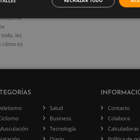
nte casi
TALLES
RECHAZAR TODO
ACE
 podía
ciones ha
los
 todo, les
s cómo es
TEGORÍAS
INFORMACI
Atletismo
Salud
Contacto
Ciclismo
Business
Colabora
Musculación
Tecnología
Calculadoras
Natación
Diario
Política de p