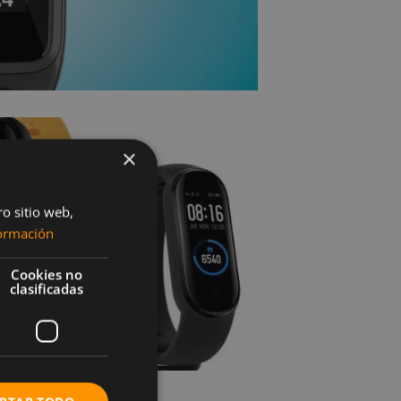
×
ro sitio web,
ormación
Cookies no
clasificadas