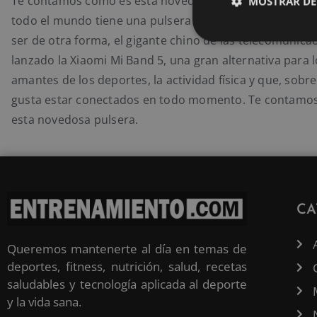
Te contamos cómo es esta novedosa pulsera. Últimame
MOSTRAR DE
todo el mundo tiene una pulsera de actividad. Como no
ser de otra forma, el gigante chino de las telecomunica
lanzado la Xiaomi Mi Band 5, una gran alternativa para 
amantes de los deportes, la actividad física y que, sobre
gusta estar conectados en todo momento. Te contamo
esta novedosa pulsera.
CA
Queremos mantenerte al día en temas de
deportes, fitness, nutrición, salud, recetas
saludables y tecnología aplicada al deporte
y la vida sana.