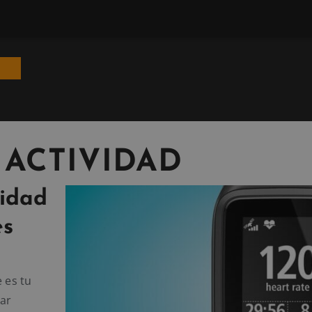
 ACTIVIDAD
vidad
es
 es tu
rar