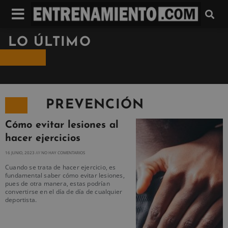
LO ÚLTIMO
PREVENCIÓN
Cómo evitar lesiones al
hacer ejercicios
16 JUNIO, 2023
NO HAY COMENTARIOS
Cuando se trata de hacer ejercicio, es
fundamental saber cómo evitar lesiones,
pues de otra manera, estas podrían
convertirse en el día de día de cualquier
deportista.