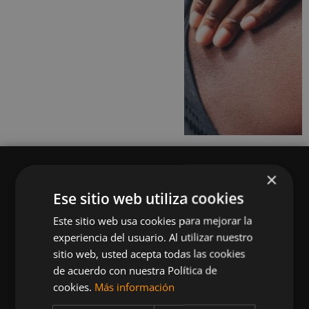
×
Ese sitio web utiliza cookies
Este sitio web usa cookies para mejorar la
Queremos mantenerte al día en temas de
experiencia del usuario. Al utilizar nuestro
deportes, fitness, nutrición, salud, recetas
sitio web, usted acepta todas las cookies
saludables y tecnología aplicada al deporte y la
de acuerdo con nuestra Política de
vida sana.
cookies.
Más información