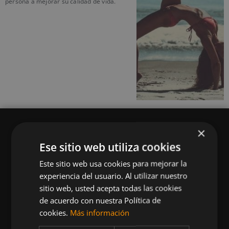
persona a mejorar su calidad de vida.
×
Ese sitio web utiliza cookies
Este sitio web usa cookies para mejorar la
Queremos mantenerte al día en temas de
experiencia del usuario. Al utilizar nuestro
deportes, fitness, nutrición, salud, recetas
sitio web, usted acepta todas las cookies
saludables y tecnología aplicada al deporte y la
de acuerdo con nuestra Política de
vida sana.
cookies.
Más información