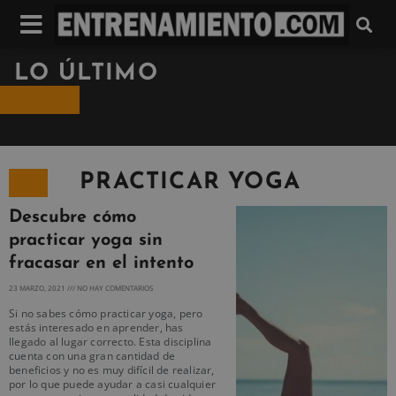
LO ÚLTIMO
PRACTICAR YOGA
Descubre cómo
practicar yoga sin
fracasar en el intento
23 MARZO, 2021
NO HAY COMENTARIOS
Si no sabes cómo practicar yoga, pero
estás interesado en aprender, has
llegado al lugar correcto. Esta disciplina
cuenta con una gran cantidad de
beneficios y no es muy difícil de realizar,
por lo que puede ayudar a casi cualquier