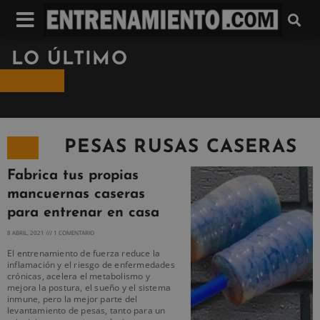
LO ÚLTIMO
PESAS RUSAS CASERAS
Fabrica tus propias
mancuernas caseras
para entrenar en casa
8 ABRIL, 2021
1 COMENTARIO
El entrenamiento de fuerza reduce la
inflamación y el riesgo de enfermedades
crónicas, acelera el metabolismo y
mejora la postura, el sueño y el sistema
inmune, pero la mejor parte del
levantamiento de pesas, tanto para un