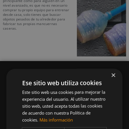
principiante como para alguien en un
nivel avanzado, es que no es necesario
comprar tu propio equipo para entrenar
desde casa, solo tienes que buscar
objetos pesados de tu alrededor para
fabricar tus propias mancuernas
caseras.
×
Ese sitio web utiliza cookies
Este sitio web usa cookies para mejorar la
Queremos mantenerte al día en temas de
experiencia del usuario. Al utilizar nuestro
deportes, fitness, nutrición, salud, recetas
sitio web, usted acepta todas las cookies
saludables y tecnología aplicada al deporte y la
de acuerdo con nuestra Política de
vida sana.
cookies.
Más información