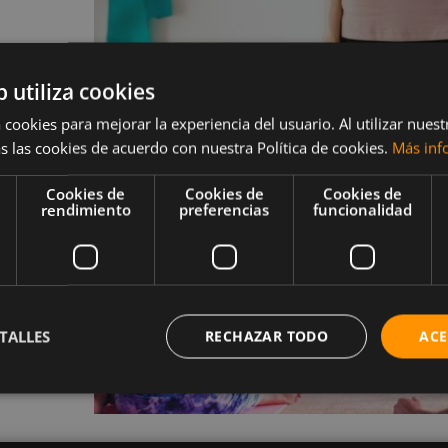
b utiliza cookies
 cookies para mejorar la experiencia del usuario. Al utilizar nuest
s
s las cookies de acuerdo con nuestra Política de cookies.
Más inf
tes
Cookies de
Cookies de
Cookies de
rendimiento
preferencias
funcionalidad
s para
darán a
TALLES
RECHAZAR TODO
ACE