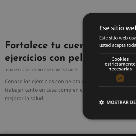
Ese sitio we
Este sitio web usa
Fortalece tu cuerpo con esto
usted acepta toda
ejercicios con pelota de pila
Cookies
estrictamente
necesarias
31 MAYO, 2021
NO HAY COMENTARIOS
Conoce los ejercicios con pelota de pilates más efectivo
trabajar tanto en casa como en el gimnasio que te ayu
mejorar la salud.
MOSTRAR DE