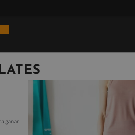
LATES
ara ganar