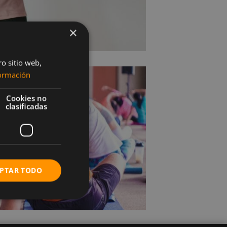
×
ro sitio web,
ormación
Cookies no
clasificadas
PTAR TODO