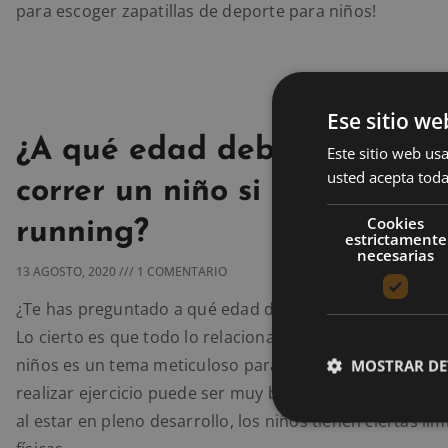
para escoger zapatillas de deporte para niños!
Ese sitio we
¿A qué edad debe empezar
Este sitio web usa
usted acepta toda
correr un niño si quiere hace
Cookies
running?
estrictamente
necesarias
13 AGOSTO, 2020
1 COMENTARIO
¿Te has preguntado a qué edad debe empezar a correr 
Lo cierto es que todo lo relacionado con el ejercicio físic
niños es un tema meticuloso para muchos padres. Se s
MOSTRAR DE
realizar ejercicio puede ser muy beneficioso, pero tam
al estar en pleno desarrollo, los niños tienen ciertas li