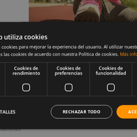
b utiliza cookies
 a
 cookies para mejorar la experiencia del usuario. Al utilizar nuest
s las cookies de acuerdo con nuestra Política de cookies.
Más inf
r
Cookies de
Cookies de
Cookies de
rendimiento
preferencias
funcionalidad
un niño?
o y los
abe que
TALLES
RECHAZAR TODO
ACE
bién que
mitaciones