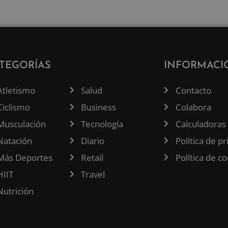
TEGORÍAS
INFORMACI
Atletismo
Salud
Contacto
Ciclismo
Business
Colabora
Musculación
Tecnología
Calculadoras
Natación
Diario
Política de p
Más Deportes
Retail
Política de c
HIIT
Travel
Nutrición