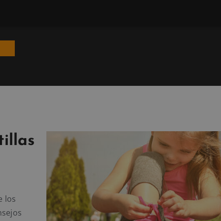
illas
 los
nsejos