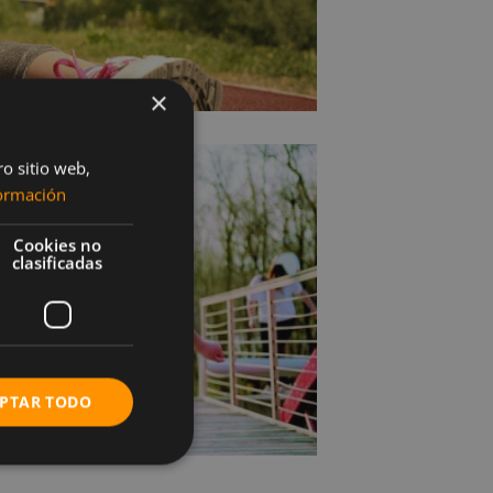
×
ro sitio web,
ormación
Cookies no
clasificadas
PTAR TODO