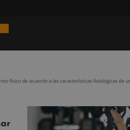
o físico de acuerdo a las características fisiológicas de
nar