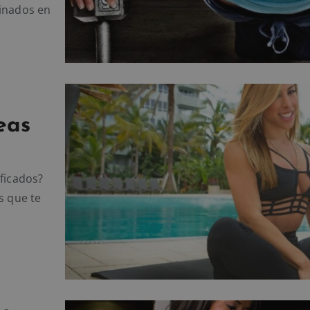
ginados en
eas
ficados?
s que te