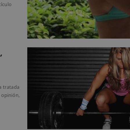
tículo
,
a tratada
 opinión,