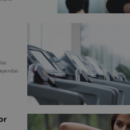
las
leyendas
or