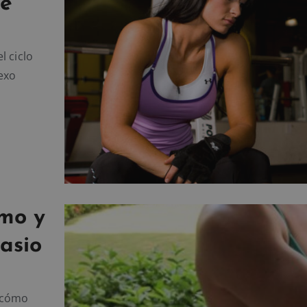
te
l ciclo
exo
ómo y
asio
s cómo