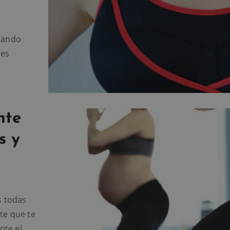
izando
res
nte
s y
s todas
te que te
nte el