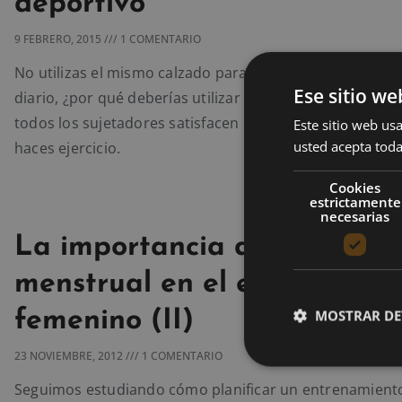
deportivo
9 FEBRERO, 2015
1 COMENTARIO
No utilizas el mismo calzado para hacer ejercicio y para
Ese sitio we
diario, ¿por qué deberías utilizar el mismo tipo de suje
todos los sujetadores satisfacen las necesidades que ti
Este sitio web usa
usted acepta toda
haces ejercicio.
Cookies
estrictamente
necesarias
La importancia del ciclo
menstrual en el entrenamie
MOSTRAR DE
femenino (II)
23 NOVIEMBRE, 2012
1 COMENTARIO
Seguimos estudiando cómo planificar un entrenamiento