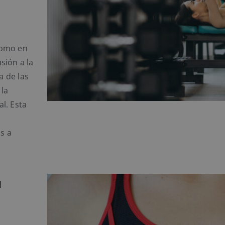
como en
sión a la
a de las
 la
l. Esta
s a
a