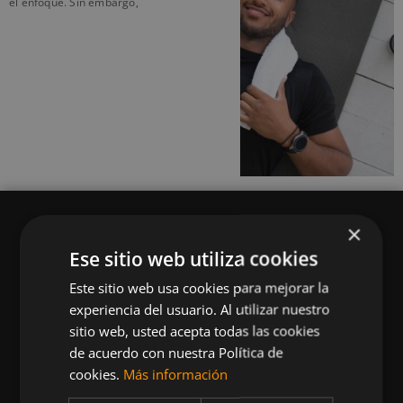
el enfoque. Sin embargo,
×
Ese sitio web utiliza cookies
Este sitio web usa cookies para mejorar la
Queremos mantenerte al día en temas de
experiencia del usuario. Al utilizar nuestro
deportes, fitness, nutrición, salud, recetas
sitio web, usted acepta todas las cookies
saludables y tecnología aplicada al deporte y la
de acuerdo con nuestra Política de
vida sana.
cookies.
Más información