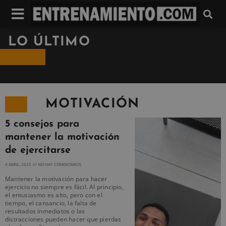
LO ÚLTIMO
MOTIVACIÓN
5 consejos para
mantener la motivación
de ejercitarse
4 ABRIL, 2025
NO HAY COMENTARIOS
Mantener la motivación para hacer
ejercicio no siempre es fácil. Al principio,
el entusiasmo es alto, pero con el
tiempo, el cansancio, la falta de
resultados inmediatos o las
distracciones pueden hacer que pierdas