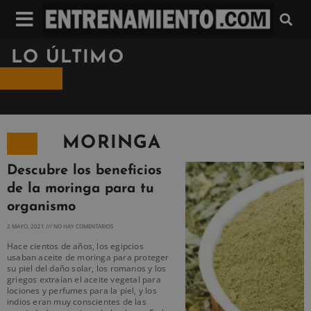
LO ÚLTIMO
MORINGA
Descubre los beneficios
de la moringa para tu
organismo
2 MAYO, 2021
NO HAY COMENTARIOS
Hace cientos de años, los egipcios
usaban aceite de moringa para proteger
su piel del daño solar, los romanos y los
griegos extraían el aceite vegetal para
lociones y perfumes para la piel, y los
indios eran muy conscientes de las