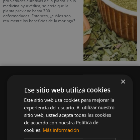
propiedades curativas de la planta. En la
medicina ayurvédica, se creía que la
planta previene hasta 300
enfermedades. Entonces, ¿cuáles son
realmente los beneficios de la moringa?
×
Ese sitio web utiliza cookies
Este sitio web usa cookies para mejorar la
Queremos mantenerte al día en temas de
experiencia del usuario. Al utilizar nuestro
deportes, fitness, nutrición, salud, recetas
sitio web, usted acepta todas las cookies
saludables y tecnología aplicada al deporte y la
de acuerdo con nuestra Política de
vida sana.
cookies.
Más información