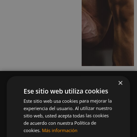
×
Ese sitio web utiliza cookies
Este sitio web usa cookies para mejorar la
Queremos mantenerte al día en temas de
experiencia del usuario. Al utilizar nuestro
deportes, fitness, nutrición, salud, recetas
sitio web, usted acepta todas las cookies
saludables y tecnología aplicada al deporte y la
de acuerdo con nuestra Política de
vida sana.
cookies.
Más información