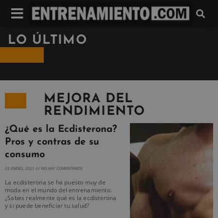
LO ÚLTIMO
MEJORA DEL
RENDIMIENTO
¿Qué es la Ecdisterona?
Pros y contras de su
consumo
25 ENERO, 2021
NO HAY COMENTARIOS
La ecdisterona se ha puesto muy de
moda en el mundo del entrenamiento.
¿Sabes realmente qué es la ecdisterona
y si puede beneficiar tu salud?