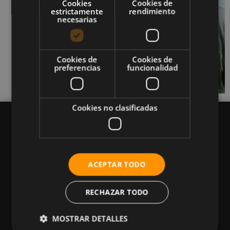
Cookies
Cookies de
estrictamente
rendimiento
necesarias
Cookies de
Cookies de
preferencias
funcionalidad
Cookies no clasificadas
Queremos mantenerte al día en temas de
ACEPTAR TODO
deportes, fitness, nutrición, salud, recetas
saludables y tecnología aplicada al deporte y la
RECHAZAR TODO
vida sana.
MOSTRAR DETALLES