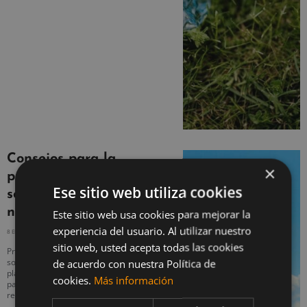
Consejos para la
×
práctica de deporte
Ese sitio web utiliza cookies
sostenible en la
naturaleza
Este sitio web usa cookies para mejorar la
experiencia del usuario. Al utilizar nuestro
8 ENERO, 2021
NO HAY COMENTARIOS
sitio web, usted acepta todas las cookies
Procurar tener una práctica de deporte
sostenible puede beneficiar tu salud y al
de acuerdo con nuestra Política de
planeta. ¡Conoce los mejores consejos
cookies.
Más información
para practicar deportes de forma
respetuosa con el medioambiente!