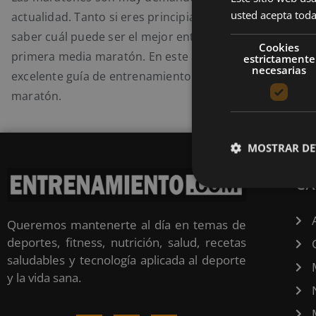
usted acepta toda
actualidad. Tanto si eres principiante o experimentado,
saber cuál puede ser el mejor entrenamiento para corr
Cookies
primera media maratón. En este artículo descubrirás u
estrictamente
necesarias
excelente guía de entrenamiento para correr tu primer
maratón.
MOSTRAR DE
CA
Queremos mantenerte al día en temas de
deportes, fitness, nutrición, salud, recetas
saludables y tecnología aplicada al deporte
y la vida sana.