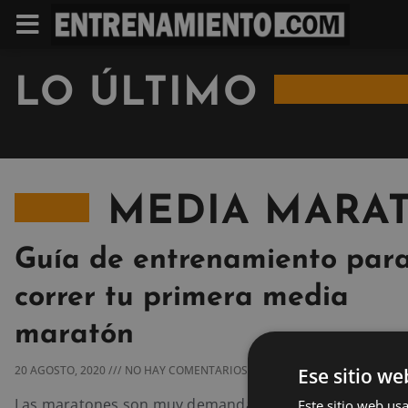
LO ÚLTIMO
MEDIA MARA
Guía de entrenamiento par
correr tu primera media
maratón
Ese sitio we
20 AGOSTO, 2020
NO HAY COMENTARIOS
Las maratones son muy demandadas por los corredores
Este sitio web usa