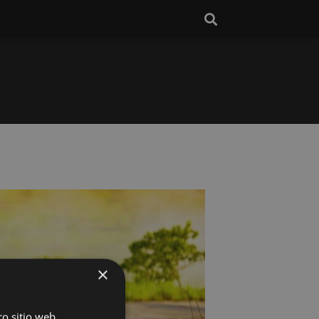
×
ro sitio web,