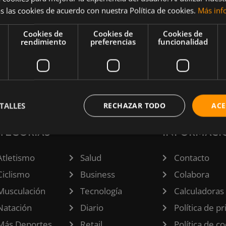
s las cookies de acuerdo con nuestra Política de cookies.
Más inf
 querrás
er tu
Cookies de
Cookies de
Cookies de
na
rendimiento
preferencias
funcionalidad
a media
TALLES
RECHAZAR TODO
ACE
TEGORÍAS
INFORMACI
Atletismo
Salud
Contacto
Ciclismo
Business
Colabora
Musculación
Tecnología
Calculadoras
Natación
Diario
Política de p
Más Deportes
Retail
Política de c