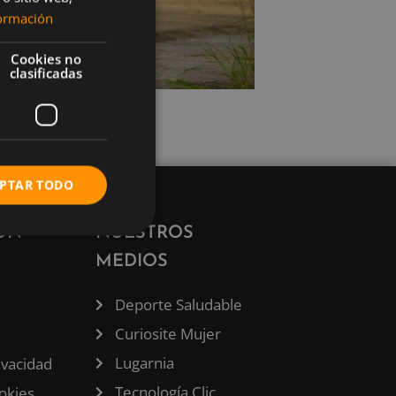
ormación
Cookies no
clasificadas
PTAR TODO
ÓN
NUESTROS
MEDIOS
Deporte Saludable
Curiosite Mujer
Lugarnia
rivacidad
Tecnología Clic
ookies