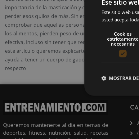
Ese sitio we
importancia de la masticación y cómo puede esta ayuda
Este sitio web usa
perder esos quilos de más. Sin embargo, se ha podido
usted acepta toda
comprobar que aquellas personas que mastican corre
los alimentos, pierden peso de una forma mucho más r
Cookies
estrictamente
efectiva, incluso sin tener que renunciar a muchos alim
necesarias
este artículo queremos explicarte cómo una mandíbula 
ayuda a tener un cuerpo delgado y todo lo que debes c
respecto.
MOSTRAR DE
CA
Queremos mantenerte al día en temas de
deportes, fitness, nutrición, salud, recetas