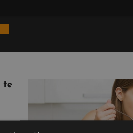
N
 te
 la