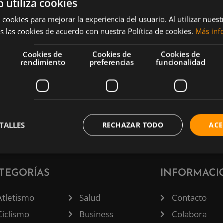
b utiliza cookies
r a
 cookies para mejorar la experiencia del usuario. Al utilizar nuest
s las cookies de acuerdo con nuestra Política de cookies.
Más inf
ctamente
ápida y
Cookies de
Cookies de
Cookies de
rendimiento
preferencias
funcionalidad
entos. En
fuerte te
onocer al
TALLES
RECHAZAR TODO
ACE
TEGORÍAS
INFORMACI
Atletismo
Salud
Contacto
Ciclismo
Business
Colabora