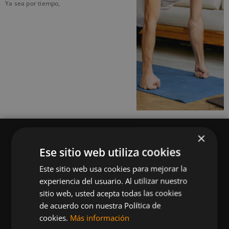
Ya sea por tiempo,
×
Ese sitio web utiliza cookies
Este sitio web usa cookies para mejorar la
Queremos mantenerte al día en temas de
experiencia del usuario. Al utilizar nuestro
deportes, fitness, nutrición, salud, recetas
sitio web, usted acepta todas las cookies
saludables y tecnología aplicada al deporte y la
de acuerdo con nuestra Política de
vida sana.
cookies.
Más información