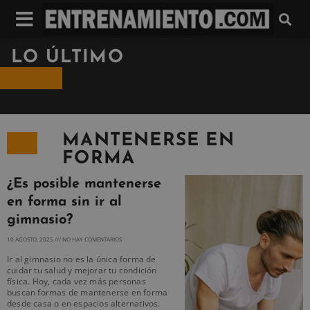
LO ÚLTIMO
MANTENERSE EN
FORMA
¿Es posible mantenerse
en forma sin ir al
gimnasio?
10 AGOSTO, 2025
NO HAY COMENTARIOS
Ir al gimnasio no es la única forma de
cuidar tu salud y mejorar tu condición
física. Hoy, cada vez más personas
buscan formas de mantenerse en forma
desde casa o en espacios alternativos.