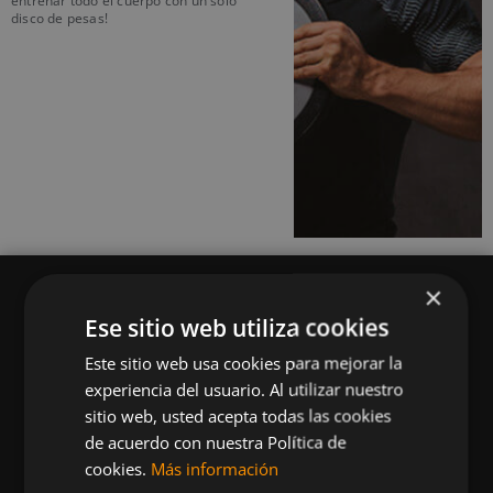
entrenar todo el cuerpo con un solo
disco de pesas!
×
Ese sitio web utiliza cookies
Este sitio web usa cookies para mejorar la
Queremos mantenerte al día en temas de
experiencia del usuario. Al utilizar nuestro
deportes, fitness, nutrición, salud, recetas
sitio web, usted acepta todas las cookies
saludables y tecnología aplicada al deporte y la
de acuerdo con nuestra Política de
vida sana.
cookies.
Más información