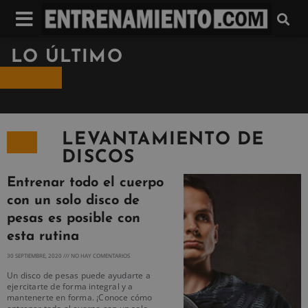
LO ÚLTIMO
LEVANTAMIENTO DE
DISCOS
Entrenar todo el cuerpo
con un solo disco de
pesas es posible con
esta rutina
30 SEPTIEMBRE, 2020
NO HAY COMENTARIOS
Un disco de pesas puede ayudarte a
ejercitarte de forma integral y a
mantenerte en forma. ¡Conoce cómo