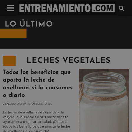
LO ÚLTIMO
LECHES VEGETALES
Todos los beneficios que
aporta la leche de
avellanas si la consumes
a diario
28 AGOSTO, 2020
NO HAY COMENTARIOS
La leche de avellanas es una bebida
vegetal que gracias a sus nutrientes te
ayudarán a mejorar tu salud. ¡Conoce
todos los beneficios que aporta la leche
de avellanas al consumirla!