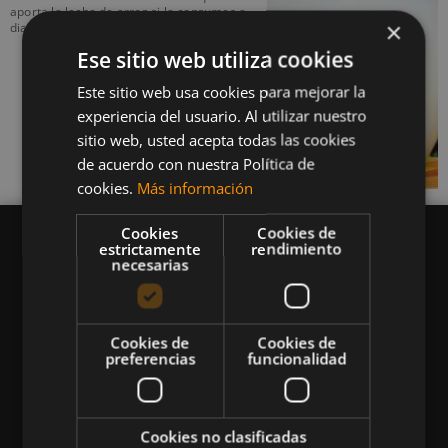
aporta la leche de arroz si la consumes a
×
diario.
Ese sitio web utiliza cookies
Este sitio web usa cookies para mejorar la
experiencia del usuario. Al utilizar nuestro
sitio web, usted acepta todas las cookies
de acuerdo con nuestra Política de
cookies.
Más información
Cookies
Cookies de
estrictamente
rendimiento
necesarias
Queremos mantenerte al día en temas de
deportes, fitness, nutrición, salud, recetas
Cookies de
Cookies de
preferencias
funcionalidad
saludables y tecnología aplicada al deporte y la
vida sana.
Cookies no clasificadas