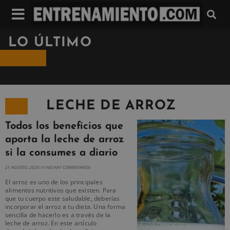
LO ÚLTIMO
LECHE DE ARROZ
Todos los beneficios que
aporta la leche de arroz
si la consumes a diario
21 AGOSTO, 2020
NO HAY COMENTARIOS
El arroz es uno de los principales
alimentos nutritivos que existen. Para
que tu cuerpo este saludable, deberías
incorporar el arroz a tu dieta. Una forma
sencilla de hacerlo es a través de la
leche de arroz. En este artículo