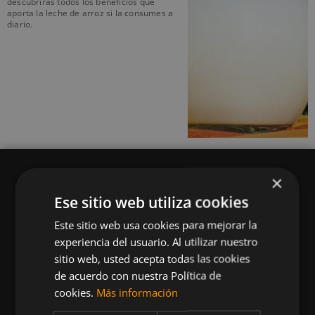
descubrirás todos los beneficios que
aporta la leche de arroz si la consumes a
diario.
×
Ese sitio web utiliza cookies
Este sitio web usa cookies para mejorar la
Queremos mantenerte al día en temas de
experiencia del usuario. Al utilizar nuestro
deportes, fitness, nutrición, salud, recetas
sitio web, usted acepta todas las cookies
saludables y tecnología aplicada al deporte y la
de acuerdo con nuestra Política de
vida sana.
cookies.
Más información