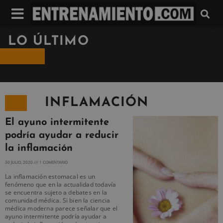
LO ÚLTIMO
INFLAMACIÓN
El ayuno intermitente
podría ayudar a reducir
la inflamación
30 JULIO, 2020
1 COMENTARIO
La inflamación estomacal es un
fenómeno que en la actualidad todavía
se encuentra sujeto a debates en la
comunidad médica. Si bien la ciencia
médica moderna parece señalar que el
ayuno intermitente podría ayudar a