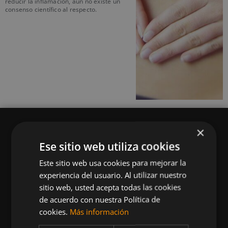
reducir la inflamación, aún no existe un
consenso científico al respecto.
×
Ese sitio web utiliza cookies
Este sitio web usa cookies para mejorar la
Queremos mantenerte al día en temas de
experiencia del usuario. Al utilizar nuestro
deportes, fitness, nutrición, salud, recetas
sitio web, usted acepta todas las cookies
saludables y tecnología aplicada al deporte y la
de acuerdo con nuestra Política de
vida sana.
cookies.
Más información