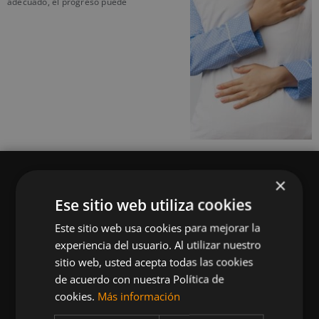
adecuado, el progreso puede
×
Ese sitio web utiliza cookies
Este sitio web usa cookies para mejorar la
Queremos mantenerte al día en temas de
experiencia del usuario. Al utilizar nuestro
deportes, fitness, nutrición, salud, recetas
sitio web, usted acepta todas las cookies
saludables y tecnología aplicada al deporte y la
de acuerdo con nuestra Política de
vida sana.
cookies.
Más información