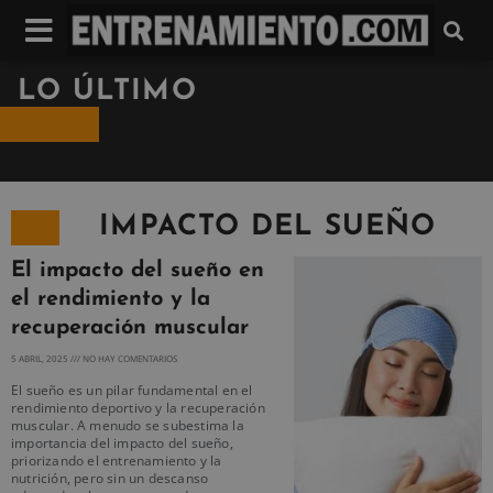
LO ÚLTIMO
IMPACTO DEL SUEÑO
El impacto del sueño en
el rendimiento y la
recuperación muscular
5 ABRIL, 2025
NO HAY COMENTARIOS
El sueño es un pilar fundamental en el
rendimiento deportivo y la recuperación
muscular. A menudo se subestima la
importancia del impacto del sueño,
priorizando el entrenamiento y la
nutrición, pero sin un descanso