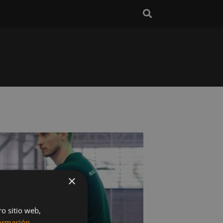
×
ro sitio web,
ormación