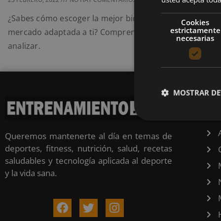
¿Sabes cómo escoger la mejor bicicleta estática que hay
Cookies
estrictamente
mercado adaptada a ti? Comprende los factores que d
necesarias
analizar.
MOSTRAR DE
CA
Queremos mantenerte al día en temas de
deportes, fitness, nutrición, salud, recetas
saludables y tecnología aplicada al deporte
y la vida sana.