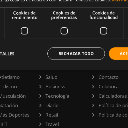
 en el
Cookies de
Cookies de
Cookies de
rendimiento
preferencias
funcionalidad
ebes
TALLES
RECHAZAR TODO
ACE
TEGORÍAS
INFORMACI
Atletismo
Salud
Contacto
Ciclismo
Business
Colabora
Musculación
Tecnología
Calculadoras
Natación
Diario
Política de p
Más Deportes
Retail
Política de c
HIIT
Travel