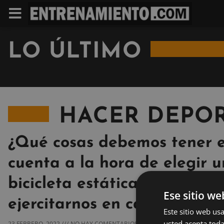
LO ÚLTIMO
HACER DEPOR
¿Qué cosas debemos tener 
cuenta a la hora de elegir 
bicicleta estática para
Ese sitio we
ejercitarnos en casa?
Este sitio web usa
usted acepta toda
23 FEBRERO, 2022
NO HAY COMENTARIOS