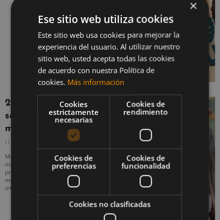
×
Ese sitio web utiliza cookies
Este sitio web usa cookies para mejorar la
experiencia del usuario. Al utilizar nuestro
sitio web, usted acepta todas las cookies
de acuerdo con nuestra Política de
cookies.
Más información
20 consejos para estar
Cookies
Cookies de
estrictamente
rendimiento
saludable internamente
necesarias
más allá de la estética
11 JULIO, 2020
NO HAY COMENTARIOS
Mejorar los hábitos puede ayudarte a
Cookies de
Cookies de
mejorar tu estado de salud y tu
preferencias
funcionalidad
productividad diaria. ¡Conoce los
mejores consejos para estar saludable
internamente y prevenir enfermedades!
Cookies no clasificadas