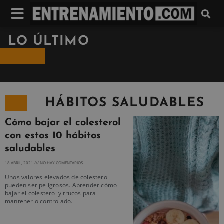
LO ÚLTIMO
HÁBITOS SALUDABLES
Cómo bajar el colesterol
con estos 10 hábitos
saludables
18 ABRIL, 2021
NO HAY COMENTARIOS
Unos valores elevados de colesterol
pueden ser peligrosos. Aprender cómo
bajar el colesterol y trucos para
mantenerlo controlado.