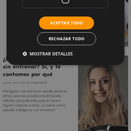
ACEPTAR TODO
RECHAZAR TODO
MOSTRAR DETALLES
¿Es posible adelgazar
sin entrenar? Sí, y te
contamos por qué
2 JULIO, 2020
NO HAY COMENTARIOS
Adelgazar sin entrenar puede parecer
difícil, pero es posible modificando
hábitos perjudiciales que te hacen
ingerir calorías extras. ¡Conoce cómo
puedes adelgazar sin entrenar!