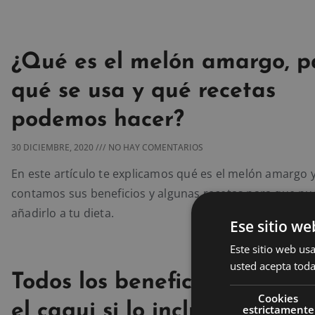
¿Qué es el melón amargo, p
qué se usa y qué recetas
podemos hacer?
30 DICIEMBRE, 2020
NO HAY COMENTARIOS
En este artículo te explicamos qué es el melón amargo y
contamos sus beneficios y algunas recetas para que p
añadirlo a tu dieta.
Ese sitio we
Este sitio web usa
usted acepta toda
Todos los beneficios que ap
Cookies
el caqui si lo incluyes en tu 
estrictamente