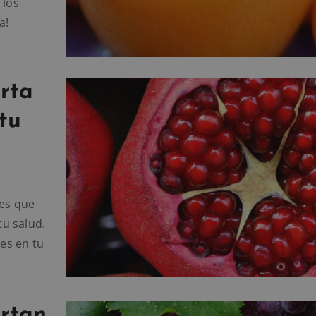
 los
a!
orta
 tu
tes que
u salud.
yes en tu
ortan