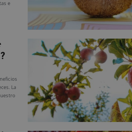
tas e
e
?
neficios
ces. La
nuestro