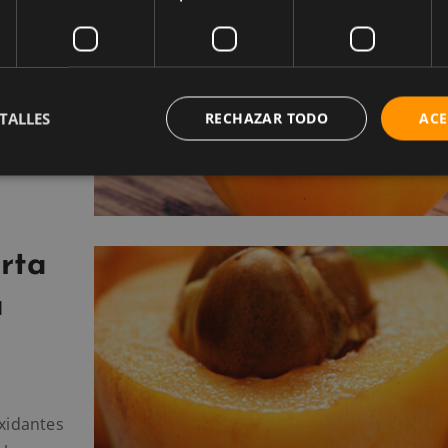
medades.
TALLES
RECHAZAR TODO
ACE
orta
u
oxidantes