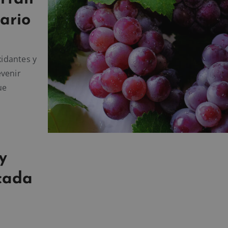
iario
xidantes y
evenir
ue
y
cada