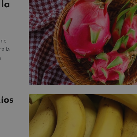
 la
ene
a la
a
ios