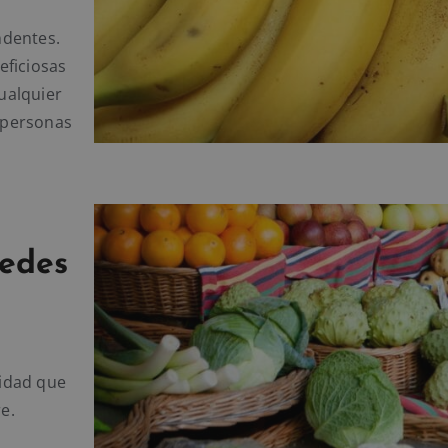
ndentes.
eficiosas
cualquier
 personas
edes
idad que
e.