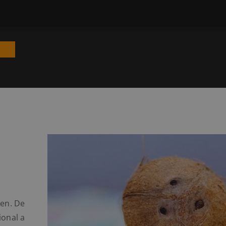
ten. De
onal a