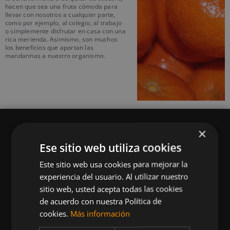
hacen que sea una fruta cómoda para
llevar con nosotros a cualquier parte,
como por ejemplo, al colegio, al trabajo
o simplemente disfrutar en casa con una
rica merienda. Asimismo, son muchos
los beneficios que aportan las
mandarinas a nuestro organismo.
×
Ese sitio web utiliza cookies
Este sitio web usa cookies para mejorar la
Queremos mantenerte al día en temas de
experiencia del usuario. Al utilizar nuestro
deportes, fitness, nutrición, salud, recetas
sitio web, usted acepta todas las cookies
saludables y tecnología aplicada al deporte y la
de acuerdo con nuestra Política de
vida sana.
cookies.
Más información