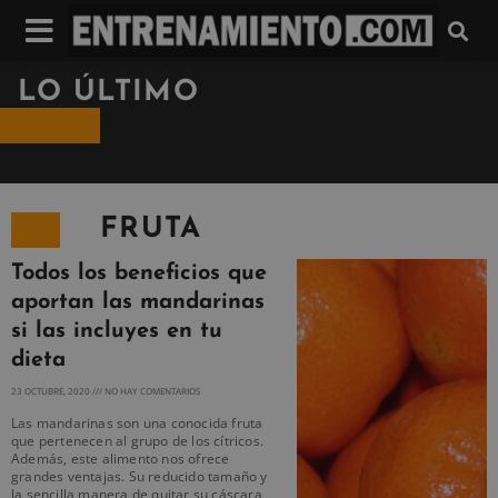
LO ÚLTIMO
FRUTA
Todos los beneficios que
aportan las mandarinas
si las incluyes en tu
dieta
23 OCTUBRE, 2020
NO HAY COMENTARIOS
Las mandarinas son una conocida fruta
que pertenecen al grupo de los cítricos.
Además, este alimento nos ofrece
grandes ventajas. Su reducido tamaño y
la sencilla manera de quitar su cáscara,