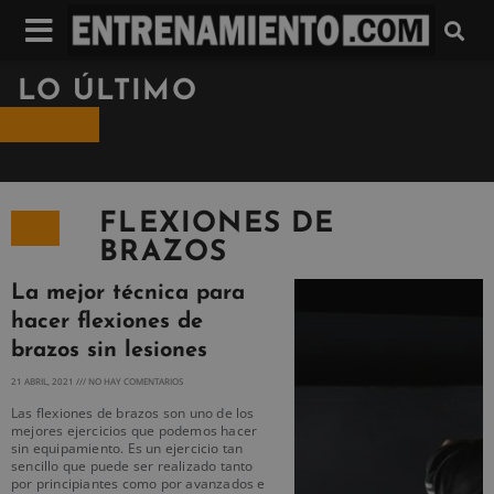
LO ÚLTIMO
FLEXIONES DE
BRAZOS
La mejor técnica para
hacer flexiones de
brazos sin lesiones
21 ABRIL, 2021
NO HAY COMENTARIOS
Las flexiones de brazos son uno de los
mejores ejercicios que podemos hacer
sin equipamiento. Es un ejercicio tan
sencillo que puede ser realizado tanto
por principiantes como por avanzados e