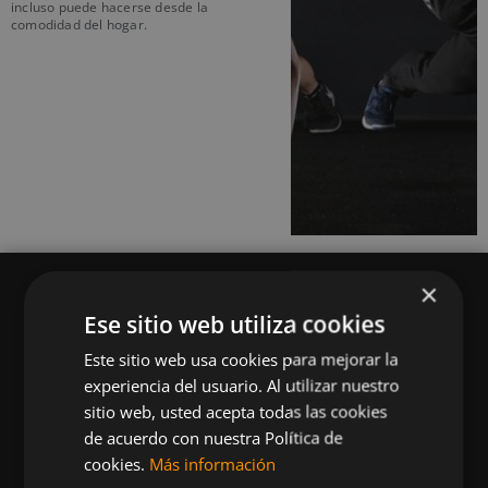
incluso puede hacerse desde la
comodidad del hogar.
×
Ese sitio web utiliza cookies
Este sitio web usa cookies para mejorar la
Queremos mantenerte al día en temas de
experiencia del usuario. Al utilizar nuestro
deportes, fitness, nutrición, salud, recetas
sitio web, usted acepta todas las cookies
saludables y tecnología aplicada al deporte y la
de acuerdo con nuestra Política de
vida sana.
cookies.
Más información