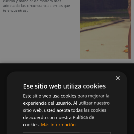
cuerpo y manejar de manera más
adecuada las circunstancias en las que
te encuentras.
×
Ese sitio web utiliza cookies
Este sitio web usa cookies para mejorar la
Queremos mantenerte al día en temas de
experiencia del usuario. Al utilizar nuestro
deportes, fitness, nutrición, salud, recetas
sitio web, usted acepta todas las cookies
saludables y tecnología aplicada al deporte y la
de acuerdo con nuestra Política de
vida sana.
cookies.
Más información