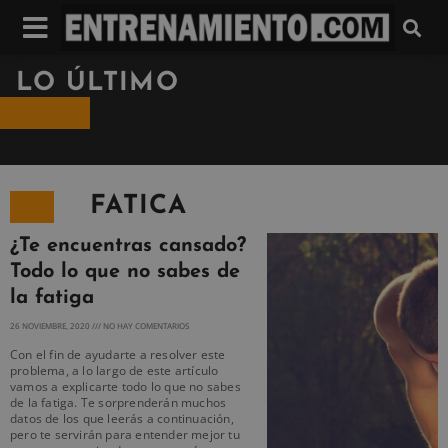
LO ÚLTIMO
FATICA
¿Te encuentras cansado?
Todo lo que no sabes de
la fatiga
26 NOVIEMBRE, 2020
NO HAY COMENTARIOS
Con el fin de ayudarte a resolver este
problema, a lo largo de este artículo
vamos a explicarte todo lo que no sabes
de la fatiga. Te sorprenderán muchos
datos de los que leerás a continuación,
pero te servirán para entender mejor tu