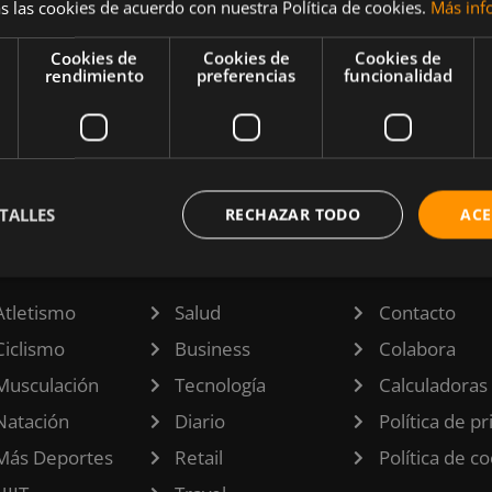
s las cookies de acuerdo con nuestra Política de cookies.
Más inf
i sería
respecto
Cookies de
Cookies de
Cookies de
rendimiento
preferencias
funcionalidad
tiene sus
TALLES
RECHAZAR TODO
ACE
TEGORÍAS
INFORMACI
Atletismo
Salud
Contacto
Ciclismo
Business
Colabora
Musculación
Tecnología
Calculadoras
Natación
Diario
Política de p
Más Deportes
Retail
Política de c