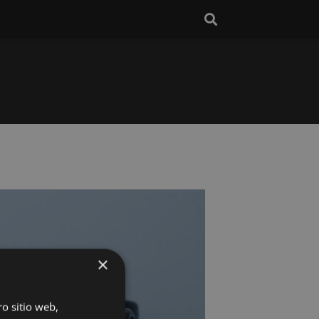
×
ro sitio web,