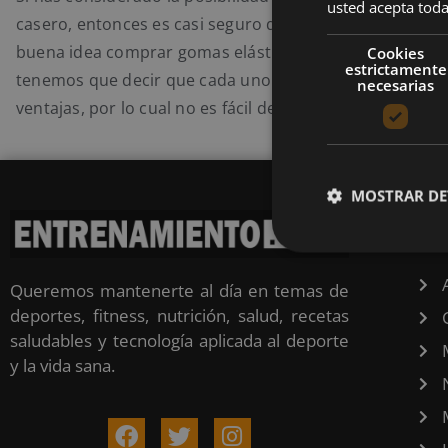
usted acepta toda
casero, entonces es casi seguro que te has preguntado s
buena idea comprar gomas elásticas o mancuernas. Al 
Cookies
estrictamente
tenemos que decir que cada uno de estos implementos 
necesarias
ventajas, por lo cual no es fácil decidir cuál es mejor.
MOSTRAR DE
CA
Queremos mantenerte al día en temas de
deportes, fitness, nutrición, salud, recetas
saludables y tecnología aplicada al deporte
y la vida sana.