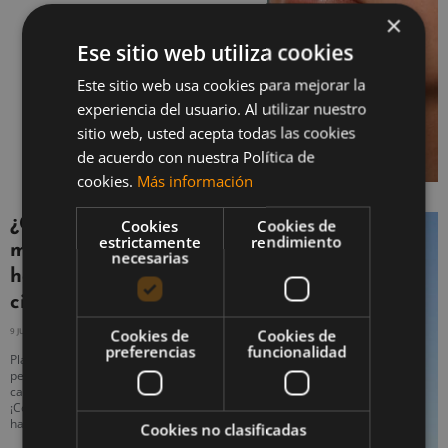
×
Ese sitio web utiliza cookies
Este sitio web usa cookies para mejorar la
experiencia del usuario. Al utilizar nuestro
sitio web, usted acepta todas las cookies
de acuerdo con nuestra Política de
cookies.
Más información
¿Cuál es el mejor
Cookies
Cookies de
estrictamente
rendimiento
momento del día para
necesarias
hacer ejercicio según la
ciencia?
9 JULIO, 2020
NO HAY COMENTARIOS
Cookies de
Cookies de
preferencias
funcionalidad
Planificar la rutina de entrenamiento te
permitirá aprovechar al máximo tus
capacidades y mejorar tu rendimiento.
¡Conoce el mejor momento del día para
hacer ejercicio!
Cookies no clasificadas