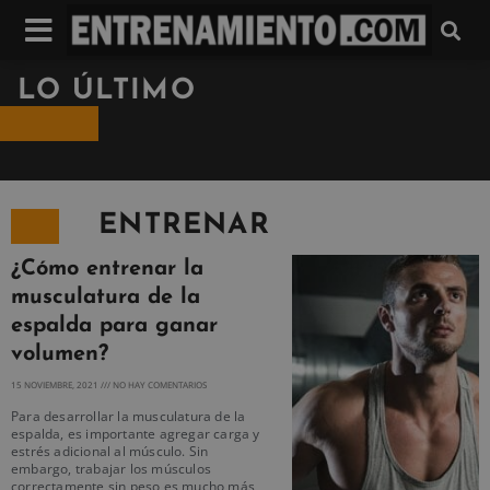
LO ÚLTIMO
ENTRENAR
¿Cómo entrenar la
musculatura de la
espalda para ganar
volumen?
15 NOVIEMBRE, 2021
NO HAY COMENTARIOS
Para desarrollar la musculatura de la
espalda, es importante agregar carga y
estrés adicional al músculo. Sin
embargo, trabajar los músculos
correctamente sin peso es mucho más