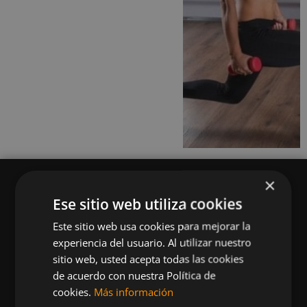
×
Ese sitio web utiliza cookies
Este sitio web usa cookies para mejorar la
Queremos mantenerte al día en temas de
experiencia del usuario. Al utilizar nuestro
deportes, fitness, nutrición, salud, recetas
sitio web, usted acepta todas las cookies
saludables y tecnología aplicada al deporte y la
de acuerdo con nuestra Política de
vida sana.
cookies.
Más información