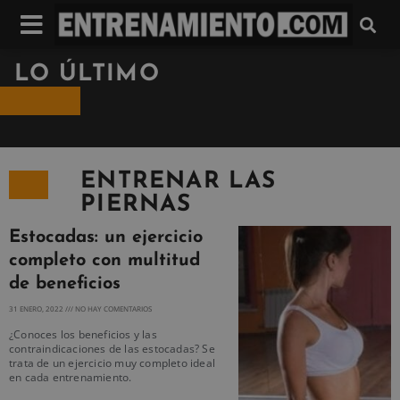
LO ÚLTIMO
ENTRENAR LAS
PIERNAS
Estocadas: un ejercicio
completo con multitud
de beneficios
31 ENERO, 2022
NO HAY COMENTARIOS
¿Conoces los beneficios y las
contraindicaciones de las estocadas? Se
trata de un ejercicio muy completo ideal
en cada entrenamiento.