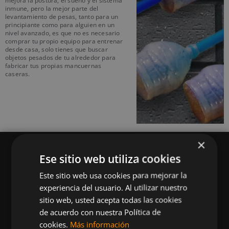
mejora la postura, el sueño y el sistema
inmune, pero la mejor parte del
levantamiento de pesas, tanto para un
principiante como para alguien en un
nivel avanzado, es que no es necesario
comprar tu propio equipo para entrenar
desde casa, solo tienes que buscar
objetos pesados de tu alrededor para
fabricar tus propias mancuernas
caseras.
×
Ese sitio web utiliza cookies
Este sitio web usa cookies para mejorar la
experiencia del usuario. Al utilizar nuestro
Queremos mantenerte al día en temas de
sitio web, usted acepta todas las cookies
deportes, fitness, nutrición, salud, recetas
de acuerdo con nuestra Política de
saludables y tecnología aplicada al deporte y la
cookies.
Más información
vida sana.