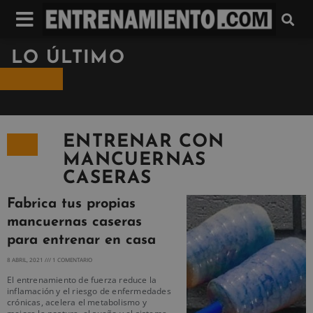
LO ÚLTIMO
ENTRENAR CON
MANCUERNAS
CASERAS
Fabrica tus propias
mancuernas caseras
para entrenar en casa
8 ABRIL, 2021
1 COMENTARIO
El entrenamiento de fuerza reduce la
inflamación y el riesgo de enfermedades
crónicas, acelera el metabolismo y