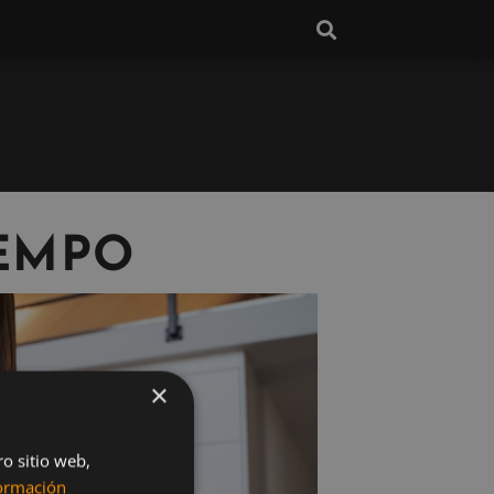
EMPO
×
ro sitio web,
ormación