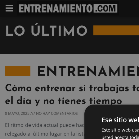
LO ÚLTIMO
ENTRENAMIE
Cómo entrenar si trabajas t
el día y no tienes tiempo
8 MAYO, 2025
NO HAY COMENTARIOS
Ese sitio we
El ritmo de vida actual puede hacer que el ejercicio que
Este sitio web usa
relegado al último lugar en la lista de prioridades. Sin 
usted acepta toda