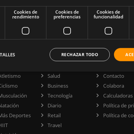
ino
Cookies de
Cookies de
Cookies de
rendimiento
preferencias
funcionalidad
TALLES
RECHAZAR TODO
ACE
TEGORÍAS
INFORMACI
Atletismo
Salud
Contacto
Ciclismo
Business
Colabora
Musculación
Tecnología
Calculadoras
Natación
Diario
Política de p
Más Deportes
Retail
Política de c
HIIT
Travel