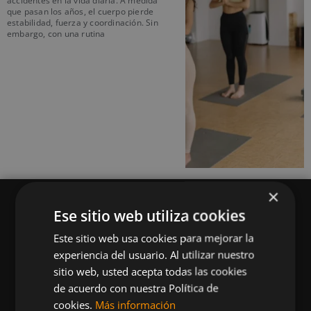
accidentes en la vida diaria. A medida
que pasan los años, el cuerpo pierde
estabilidad, fuerza y coordinación. Sin
embargo, con una rutina
×
Ese sitio web utiliza cookies
Este sitio web usa cookies para mejorar la
experiencia del usuario. Al utilizar nuestro
Queremos mantenerte al día en temas de
sitio web, usted acepta todas las cookies
deportes, fitness, nutrición, salud, recetas
de acuerdo con nuestra Política de
saludables y tecnología aplicada al deporte y la
cookies.
Más información
vida sana.