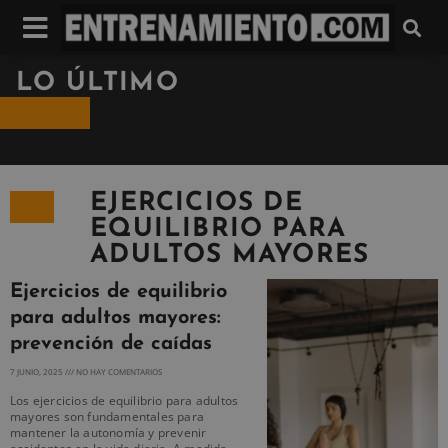
LO ÚLTIMO
EJERCICIOS DE
EQUILIBRIO PARA
ADULTOS MAYORES
Ejercicios de equilibrio
para adultos mayores:
prevención de caídas
7 JUNIO, 2025
NO HAY COMENTARIOS
Los ejercicios de equilibrio para adultos
mayores son fundamentales para
mantener la autonomía y prevenir