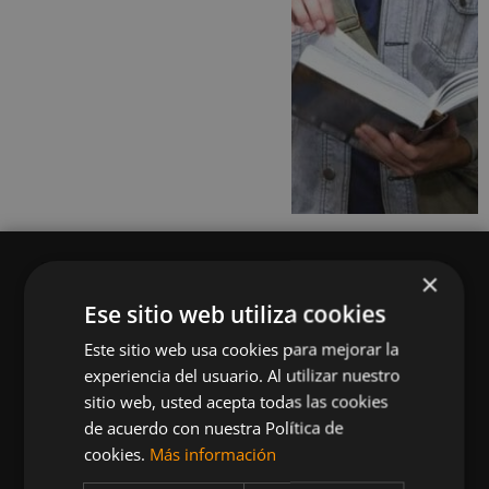
×
Ese sitio web utiliza cookies
Este sitio web usa cookies para mejorar la
Queremos mantenerte al día en temas de
experiencia del usuario. Al utilizar nuestro
deportes, fitness, nutrición, salud, recetas
sitio web, usted acepta todas las cookies
saludables y tecnología aplicada al deporte y la
de acuerdo con nuestra Política de
vida sana.
cookies.
Más información