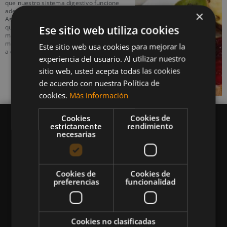
que nuestro sistema digestivo funcione
adecuadamente mientras dormimos.
×
Asimismo, los nutricionistas aseguran
que un desayuno grande te hace quemar
Ese sitio web utiliza cookies
más calorías. Si quieres conocer los
motivos, te contamos cada uno de ellos
Este sitio web usa cookies para mejorar la
a continuación.
experiencia del usuario. Al utilizar nuestro
sitio web, usted acepta todas las cookies
de acuerdo con nuestra Política de
cookies.
Más información
Cookies
Cookies de
estrictamente
rendimiento
necesarias
Queremos mantenerte al día en temas de
deportes, fitness, nutrición, salud, recetas
Cookies de
Cookies de
preferencias
funcionalidad
saludables y tecnología aplicada al deporte y la
vida sana.
Cookies no clasificadas