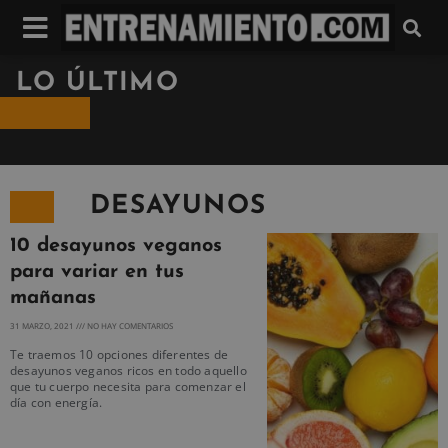
LO ÚLTIMO
DESAYUNOS
10 desayunos veganos
para variar en tus
mañanas
31 MARZO, 2021
NO HAY COMENTARIOS
Te traemos 10 opciones diferentes de
desayunos veganos ricos en todo aquello
que tu cuerpo necesita para comenzar el
día con energía.