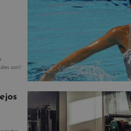
a
uáles son?
ejos