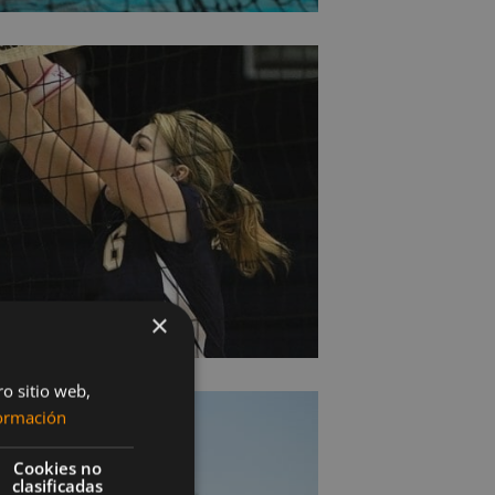
×
ro sitio web,
ormación
Cookies no
clasificadas