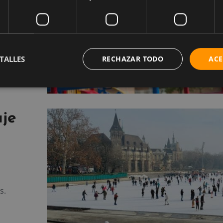
iva para
ura.
TALLES
RECHAZAR TODO
ACE
aje
s.