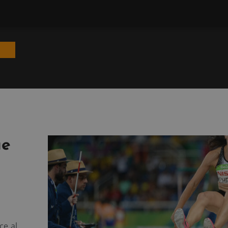
ue
ce al