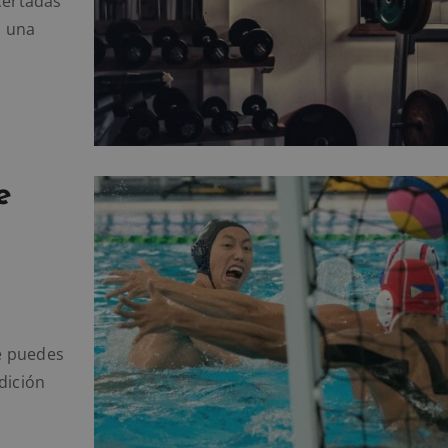
certadas
a una
e
e puedes
dición