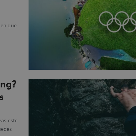
 en que
ing?
s
eas este
uedes