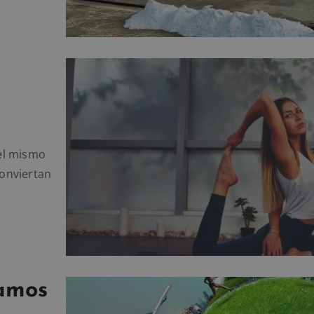
el mismo
onviertan
vamos