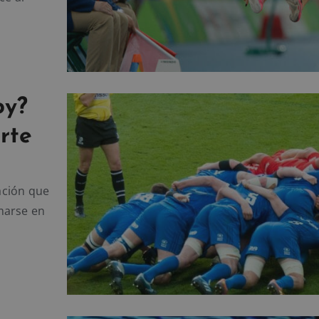
by?
rte
ación que
marse en