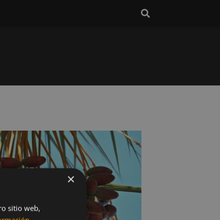
×
ro sitio web,
ormación