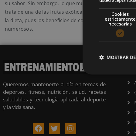
su sabor. Sin embargo, lo que muy poca gente sabe es 
trata de una de las frutas exóticas que más vale la pena 
Cookies
estrictamente
la dieta, pues los beneficios de comer dátiles en ayuna
necesarias
numerosos.
MOSTRAR DE
CA
Queremos mantenerte al día en temas de
deportes, fitness, nutrición, salud, recetas
saludables y tecnología aplicada al deporte
y la vida sana.