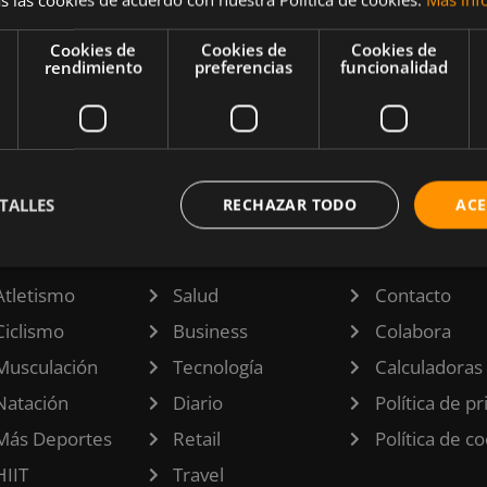
que se
incluir en
Cookies de
Cookies de
Cookies de
rendimiento
preferencias
funcionalidad
s son muy
TALLES
RECHAZAR TODO
ACE
TEGORÍAS
INFORMACI
Atletismo
Salud
Contacto
Ciclismo
Business
Colabora
Musculación
Tecnología
Calculadoras
Natación
Diario
Política de p
Más Deportes
Retail
Política de c
HIIT
Travel