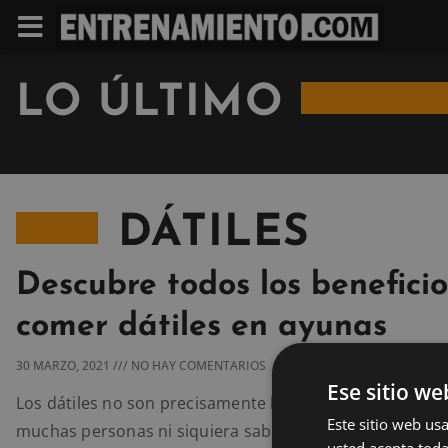
LO ÚLTIMO
DÁTILES
Descubre todos los benefici
comer dátiles en ayunas
30 MARZO, 2021
NO HAY COMENTARIOS
Ese sitio we
Los dátiles no son precisamente la fruta más popular, 
Este sitio web usa
muchas personas ni siquiera saben dónde comprarlas o
usted acepta toda