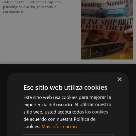
salud mental. ¡Conoce el impacto
psicológico que ha generado el
coronavirus!
×
Ese sitio web utiliza cookies
Este sitio web usa cookies para mejorar la
Queremos mantenerte al día en temas de
experiencia del usuario. Al utilizar nuestro
deportes, fitness, nutrición, salud, recetas
sitio web, usted acepta todas las cookies
saludables y tecnología aplicada al deporte y la
de acuerdo con nuestra Política de
vida sana.
cookies.
Más información