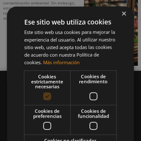
contaminación ambiental. Sin embargo,
esto no siempre es fácil, especialmente
×
cuando no tienes los conocimientos
adecuados.
Ese sitio web utiliza cookies
Este sitio web usa cookies para mejorar la
experiencia del usuario. Al utilizar nuestro
sitio web, usted acepta todas las cookies
de acuerdo con nuestra Política de
cookies.
Más información
Cookies
Cookies de
estrictamente
rendimiento
necesarias
Queremos mantenerte al día en temas de
Cookies de
Cookies de
deportes, fitness, nutrición, salud, recetas
preferencias
funcionalidad
saludables y tecnología aplicada al deporte y la
vida sana.
Cookies no clasificadas