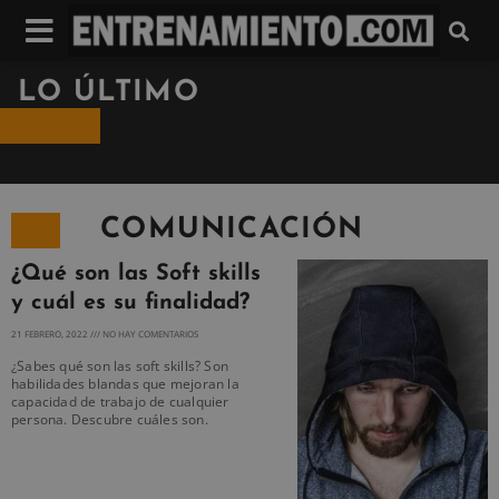
LO ÚLTIMO
COMUNICACIÓN
¿Qué son las Soft skills
y cuál es su finalidad?
21 FEBRERO, 2022
NO HAY COMENTARIOS
¿Sabes qué son las soft skills? Son
habilidades blandas que mejoran la
capacidad de trabajo de cualquier
persona. Descubre cuáles son.