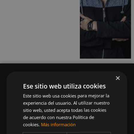
×
Ese sitio web utiliza cookies
Este sitio web usa cookies para mejorar la
Queremos mantenerte al día en temas de
experiencia del usuario. Al utilizar nuestro
deportes, fitness, nutrición, salud, recetas
sitio web, usted acepta todas las cookies
saludables y tecnología aplicada al deporte y la
de acuerdo con nuestra Política de
vida sana.
cookies.
Más información