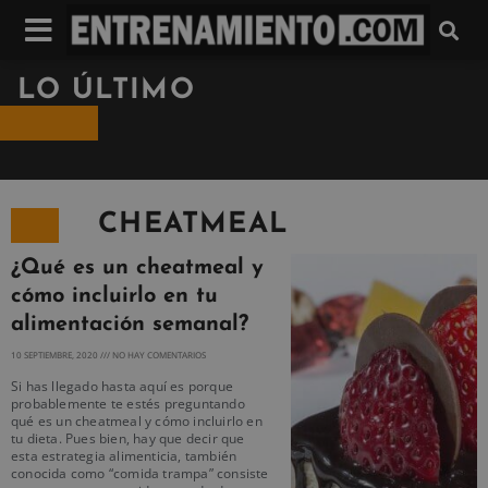
LO ÚLTIMO
CHEATMEAL
¿Qué es un cheatmeal y
cómo incluirlo en tu
alimentación semanal?
10 SEPTIEMBRE, 2020
NO HAY COMENTARIOS
Si has llegado hasta aquí es porque
probablemente te estés preguntando
qué es un cheatmeal y cómo incluirlo en
tu dieta. Pues bien, hay que decir que
esta estrategia alimenticia, también
conocida como “comida trampa” consiste