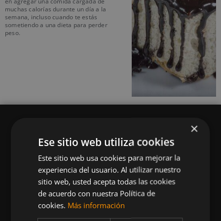
en agregar una comida cargada de
muchas calorías durante un día a la
semana, incluso cuando te estás
sometiendo a una dieta para perder
peso.
×
Ese sitio web utiliza cookies
Este sitio web usa cookies para mejorar la
Queremos mantenerte al día en temas de
experiencia del usuario. Al utilizar nuestro
deportes, fitness, nutrición, salud, recetas
sitio web, usted acepta todas las cookies
saludables y tecnología aplicada al deporte y la
de acuerdo con nuestra Política de
vida sana.
cookies.
Más información