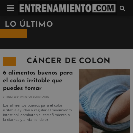
LO ÚLTIMO
CÁNCER DE COLON
6 alimentos buenos para
el colon irritable que
puedes tomar
31 JULIO, 2021
NO HAY COMENTARIOS
Los alimentos buenos para el colon
irritable ayudan a regular el movimiento
intestinal, combaten el estreñimiento o
la diarrea y alivian el dolor.