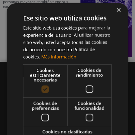
personas mayores, también tiene sus
excepciones y
×
Ese sitio web utiliza cookies
Este sitio web usa cookies para mejorar la
experiencia del usuario. Al utilizar nuestro
sitio web, usted acepta todas las cookies
de acuerdo con nuestra Política de
cookies.
Más información
Cookies
Cookies de
estrictamente
rendimiento
necesarias
Queremos mantenerte al día en temas de
deportes, fitness, nutrición, salud, recetas
Cookies de
Cookies de
preferencias
funcionalidad
saludables y tecnología aplicada al deporte y la
vida sana.
Cookies no clasificadas