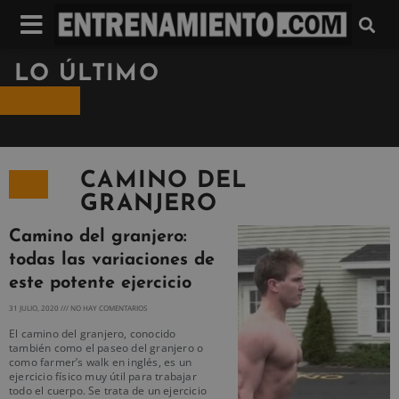
LO ÚLTIMO
CAMINO DEL
GRANJERO
Camino del granjero:
todas las variaciones de
este potente ejercicio
31 JULIO, 2020
NO HAY COMENTARIOS
El camino del granjero, conocido
también como el paseo del granjero o
como farmer’s walk en inglés, es un
ejercicio físico muy útil para trabajar
todo el cuerpo. Se trata de un ejercicio